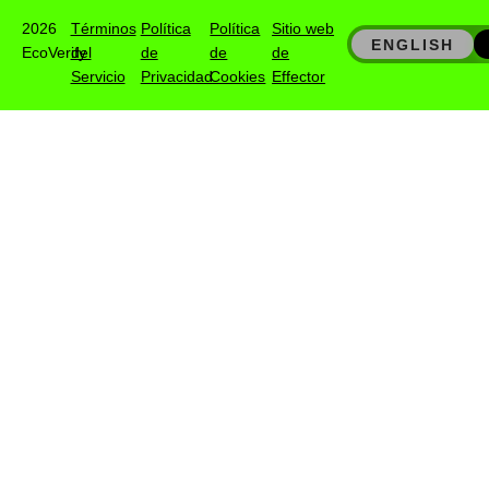
2026
Términos
Política
Política
Sitio web
ENGLISH
EcoVerify
del
de
de
de
Servicio
Privacidad
Cookies
Effector