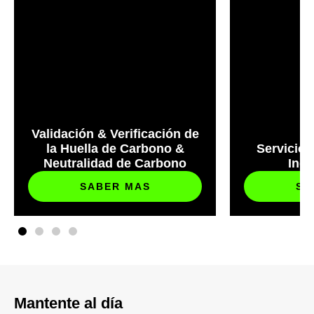
Validación & Verificación de
la Huella de Carbono &
Servicios
Neutralidad de Carbono
Ind
SABER MAS
SA
Mantente al día