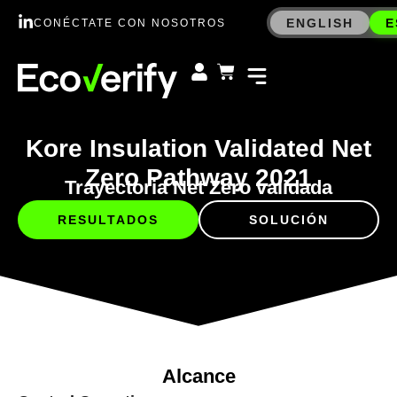
ENGLISH
E
CONÉCTATE CON NOSOTROS
Kore Insulation Validated Net
Zero Pathway 2021
Trayectoria Net Zero validada
RESULTADOS
SOLUCIÓN
Alcance