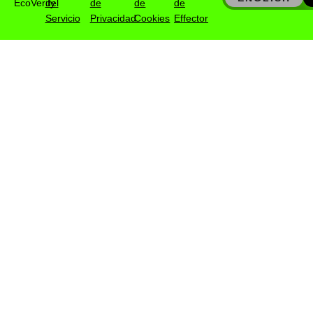
EcoVerify
del
de
de
de
Servicio
Privacidad
Cookies
Effector