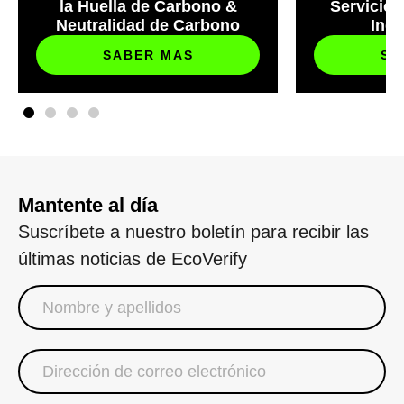
la Huella de Carbono &
Servicios
Neutralidad de Carbono
Ind
SABER MAS
SA
Mantente al día
Suscríbete a nuestro boletín para recibir las
últimas noticias de EcoVerify