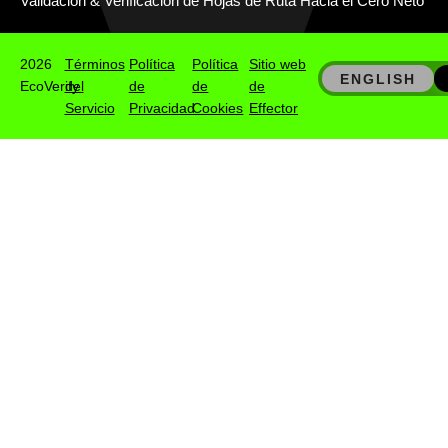
Validación & Verificación de Hojas de Ruta Hacia el Cero Neto
2026
Términos
Política
Política
Sitio web
ENGLISH
EcoVerify
del
de
de
de
Servicio
Privacidad
Cookies
Effector