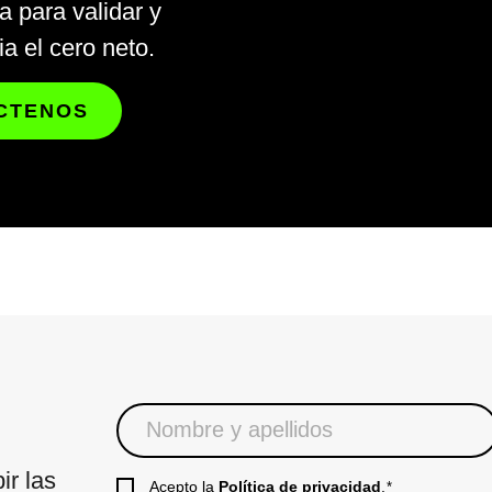
 para validar y
ia el cero neto.
CTENOS
ir las
Acepto la
Política de privacidad
.
*