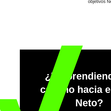
objetivos N
¿Emprendien
camino hacia e
Neto?