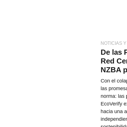
NOTICIAS 
De las 
Red Cer
NZBA pa
Con el cola
las promesa
norma: las 
EcoVerify e
hacia una a
independien
sostenibili