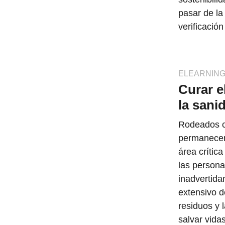
pasar de la
verificación
ELEARNIN
Curar e
la san
Rodeados c
permanecen 
área crítica
las persona
inadvertida
extensivo d
residuos y 
salvar vida