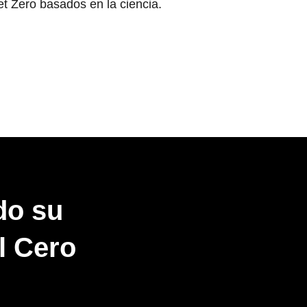
et Zero basados en la ciencia.
do su
l Cero