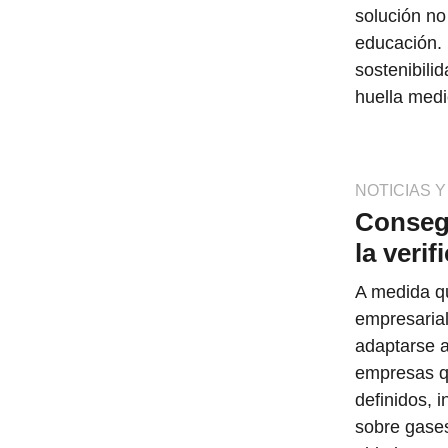
solución no 
educación. 
sostenibili
huella medi
NOTICIAS 
Consegu
la veri
A medida qu
empresarial
adaptarse 
empresas qu
definidos, 
sobre gases