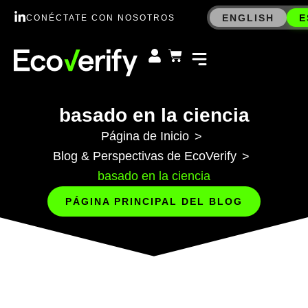
ENGLISH
E
CONÉCTATE CON NOSOTROS
basado en la ciencia
Página de Inicio
>
Blog & Perspectivas de EcoVerify
>
basado en la ciencia
PÁGINA PRINCIPAL DEL BLOG