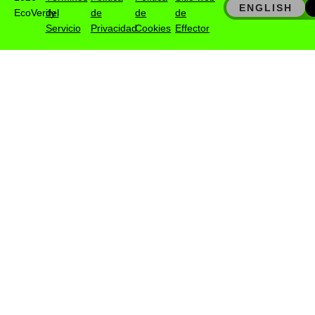
ENGLISH
EcoVerify
del
de
de
de
Servicio
Privacidad
Cookies
Effector