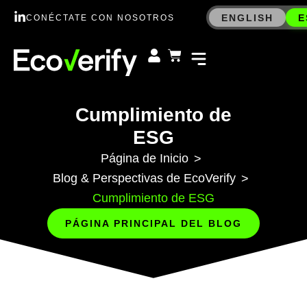
ENGLISH
E
CONÉCTATE CON NOSOTROS
Cumplimiento de
ESG
Página de Inicio
>
Blog & Perspectivas de EcoVerify
>
Cumplimiento de ESG
PÁGINA PRINCIPAL DEL BLOG