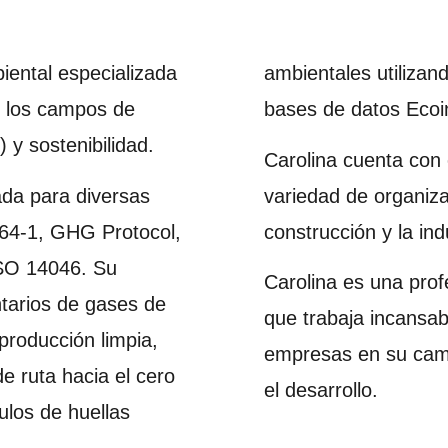
iental especializada
ambientales utiliza
en los campos de
bases de datos Ecoin
 y sostenibilidad.
Carolina cuenta con
cada para diversas
variedad de organiza
64-1, GHG Protocol,
construcción y la ind
SO 14046. Su
Carolina es una prof
ntarios de gases de
que trabaja incansa
producción limpia,
empresas en su camin
e ruta hacia el cero
el desarrollo.
ulos de huellas