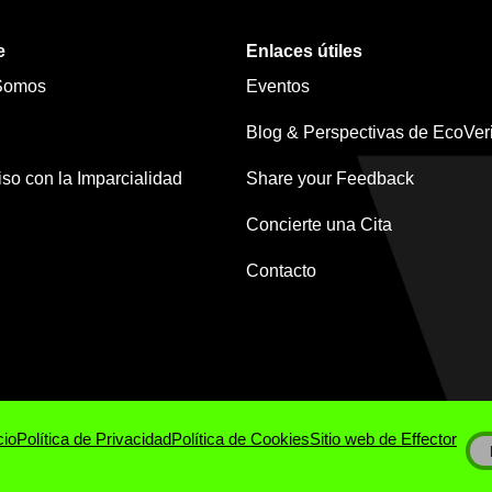
e
Enlaces útiles
Somos
Eventos
Blog & Perspectivas de EcoVeri
o con la Imparcialidad
Share your Feedback
Concierte una Cita
Contacto
cio
Política de Privacidad
Política de Cookies
Sitio web de Effector