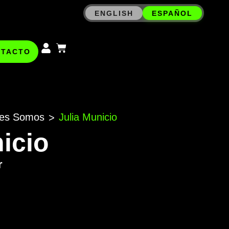
ENGLISH
ESPAÑOL
NTACTO
es Somos
Julia Municio
>
icio
r