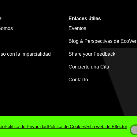
e
Enlaces útiles
Somos
Eventos
Blog & Perspectivas de EcoVeri
o con la Imparcialidad
Share your Feedback
Concierte una Cita
Contacto
cio
Política de Privacidad
Política de Cookies
Sitio web de Effector