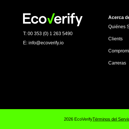
Acerca d
Quiénes 
T: 00 353 (0) 1 263 5490
Clients
E:
info@ecoverify.io
Compromis
Carreras
2026 EcoVerify
Términos del Servi