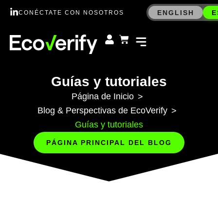
ENGLISH
E
CONÉCTATE CON NOSOTROS
Guías y tutoriales
Página de Inicio
>
Blog & Perspectivas de EcoVerify
>
Guías y tutoriales
PÁGINA PRINCIPAL DEL BLOG