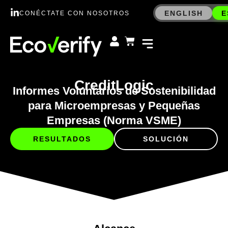
ENGLISH
E
CONÉCTATE CON NOSOTROS
CreditLogic
Informes Voluntarios de Sostenibilidad
para Microempresas y Pequeñas
Empresas (Norma VSME)
RESULTADOS
SOLUCIÓN