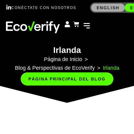
ENGLISH
E
CONÉCTATE CON NOSOTROS
Irlanda
Página de Inicio
>
Blog & Perspectivas de EcoVerify
Irlanda
>
PÁGINA PRINCIPAL DEL BLOG