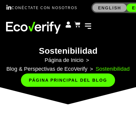
ENGLISH
E
CONÉCTATE CON NOSOTROS
Sostenibilidad
Página de Inicio
>
Blog & Perspectivas de EcoVerify
Sostenibilidad
>
PÁGINA PRINCIPAL DEL BLOG