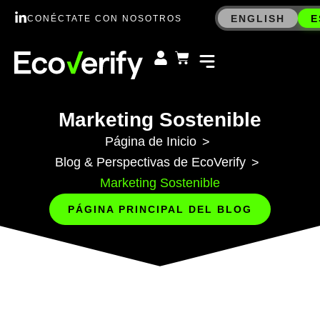
ENGLISH
E
CONÉCTATE CON NOSOTROS
Marketing Sostenible
Página de Inicio
>
Blog & Perspectivas de EcoVerify
>
Marketing Sostenible
PÁGINA PRINCIPAL DEL BLOG